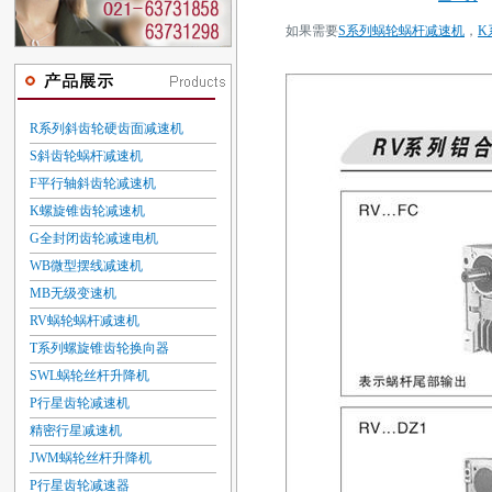
如果需要
S
系列蜗轮蜗杆减速机
，
K
R系列斜齿轮硬齿面减速机
S斜齿轮蜗杆减速机
F平行轴斜齿轮减速机
K螺旋锥齿轮减速机
G全封闭齿轮减速电机
WB微型摆线减速机
MB无级变速机
RV蜗轮蜗杆减速机
T系列螺旋锥齿轮换向器
SWL蜗轮丝杆升降机
P行星齿轮减速机
精密行星减速机
JWM蜗轮丝杆升降机
P行星齿轮减速器